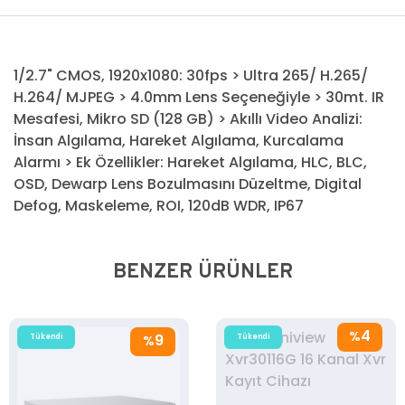
1/2.7" CMOS, 1920x1080: 30fps > Ultra 265/ H.265/
H.264/ MJPEG > 4.0mm Lens Seçeneğiyle > 30mt. IR
Mesafesi, Mikro SD (128 GB) > Akıllı Video Analizi:
İnsan Algılama, Hareket Algılama, Kurcalama
Alarmı > Ek Özellikler: Hareket Algılama, HLC, BLC,
OSD, Dewarp Lens Bozulmasını Düzeltme, Digital
Defog, Maskeleme, ROI, 120dB WDR, IP67
BENZER ÜRÜNLER
4
%
9
Tükendi
Tükendi
%