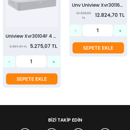
Unv Uniview Xvr30116G 16 Kanal Xvr Kayıt Cihazı
13.308,65
12.824,70 TL
TL
Uniview Xvr30104F 4 Kanal H.265 1 Disk Sesli Hibrit Kayıt Cihaz
5.275,07 TL
5.807,41 TL
SEPETE EKLE
SEPETE EKLE
BIZI TAKIP EDIN