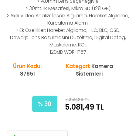
> 4.0mm Lens Seçeneğiyle
> 30mt. IR Mesafesi, Mikro SD (128 GB)
> Akıllı Video Analizi: İnsan Algılama, Hareket Algılama,
Kurcalama Alarmı
> Ek Özellikler: Hareket Algılama, HLC, BLC, OSD,
Dewarp Lens Bozulmasını Düzeltme, Digital Defog,
Maskeleme, ROI,
120dB WDR, IP67
Ürün Kodu:
Kategori:
Kamera
87651
Sistemleri
7.259,26 TL
% 30
5.081,49
TL